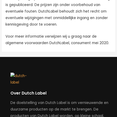
is gepubliceerd. De prijzen zijn onder voorbehoud van
eventuele fouten. DutchLabel behoudt zich het recht om
eventuele wijzigingen met onmiddellijke ingang en zonder
kennisgeving door te voeren.
Voor meer informatie verwijzen wij u graag naar de
algemene voorwaarden DutchLabel, consument mei 2020.
Over Dutch Label
De doelstelling van Dutch Label is om vernieuwende en
duurzame producten op de markt te brengen. De
producten van Dutch Label worden, op kleine schaal,