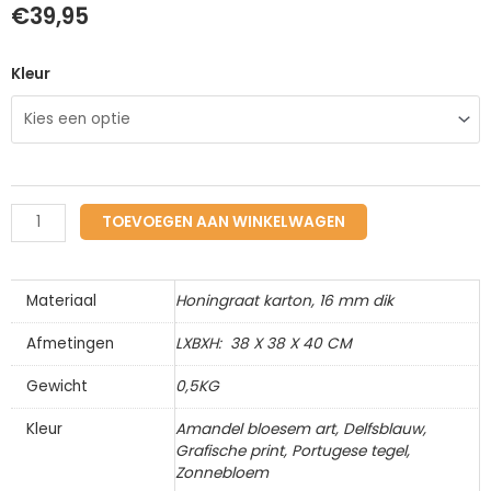
€
39,95
Bijzetkrukje
Kleur
Muse
aantal
TOEVOEGEN AAN WINKELWAGEN
Materiaal
Honingraat karton, 16 mm dik
Afmetingen
LXBXH: 38 X 38 X 40 CM
Gewicht
0,5KG
Kleur
Amandel bloesem art, Delfsblauw,
Grafische print, Portugese tegel,
Zonnebloem